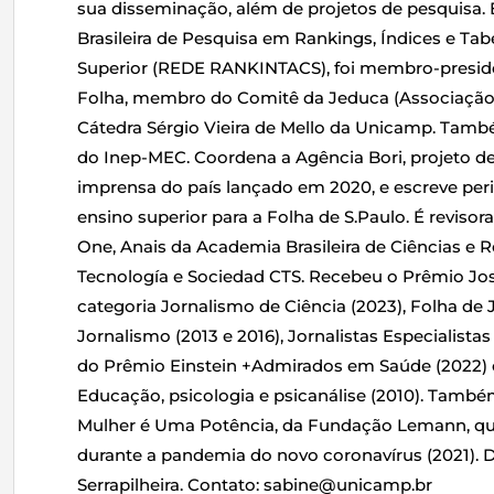
sua disseminação, além de projetos de pesquisa.
Brasileira de Pesquisa em Rankings, Índices e Tab
Superior (REDE RANKINTACS), foi membro-presid
Folha, membro do Comitê da Jeduca (Associação 
Cátedra Sérgio Vieira de Mello da Unicamp. Tam
do Inep-MEC. Coordena a Agência Bori, projeto de
imprensa do país lançado em 2020, e escreve peri
ensino superior para a Folha de S.Paulo. É reviso
One, Anais da Academia Brasileira de Ciências e R
Tecnología e Sociedad CTS. Recebeu o Prêmio Jos
categoria Jornalismo de Ciência (2023), Folha de J
Jornalismo (2013 e 2016), Jornalistas Especialistas 
do Prêmio Einstein +Admirados em Saúde (2022) e
Educação, psicologia e psicanálise (2010). Tamb
Mulher é Uma Potência, da Fundação Lemann, qu
durante a pandemia do novo coronavírus (2021). D
Serrapilheira. Contato: sabine@unicamp.br