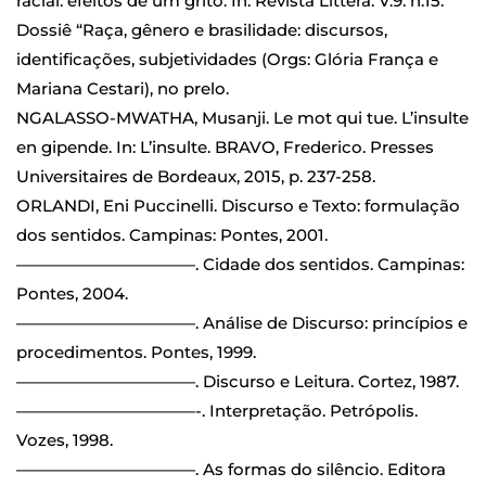
racial: efeitos de um grito. In: Revista Littera. V.9. n.15.
Dossiê “Raça, gênero e brasilidade: discursos,
identificações, subjetividades (Orgs: Glória França e
Mariana Cestari), no prelo.
NGALASSO-MWATHA, Musanji. Le mot qui tue. L’insulte
en gipende. In: L’insulte. BRAVO, Frederico. Presses
Universitaires de Bordeaux, 2015, p. 237-258.
ORLANDI, Eni Puccinelli. Discurso e Texto: formulação
dos sentidos. Campinas: Pontes, 2001.
——————————
—. Cidade dos sentidos. Campinas:
Pontes, 2004.
——————————
—. Análise de Discurso: princípios e
procedimentos. Pontes, 1999.
——————————
—. Discurso e Leitura. Cortez, 1987.
——————————
—-. Interpretação. Petrópolis.
Vozes, 1998.
——————————
—. As formas do silêncio. Editora