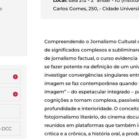
Local:
sala 212 - 2º andar - IG (Insti
e
Carlos Gomes, 250, - Cidade Universi
Compreendendo o Jornalismo Cultural 
de significados complexos e subliminare
de jornalismo factual, o curso evidencia
se fazer potente na definição de um univ
investigar convergências singulares entr
imagem se faz contemporânea quando t
imagem” – do espetacular integrado – pa
cognições a tornam complexa, passívei
profundidade e interioridade. O conceit
fotojornalismo literário, do cinema doc
reunidos em plataformas que também int
G-DCC
crítica e a crônica, a história oral, a pro