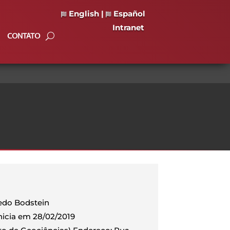
English
|
Español
Intranet
CONTATO
redo Bodstein
Inicia em 28/02/2019