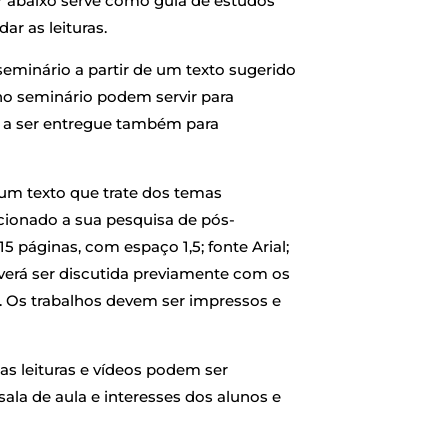
ar abaixo serve como guia de estudos
ar as leituras.
eminário a partir de um texto sugerido
 no seminário podem servir para
l a ser entregue também para
 um texto que trate dos temas
cionado a sua pesquisa de pós-
15 páginas, com espaço 1,5; fonte Arial;
everá ser discutida previamente com os
a. Os trabalhos devem ser impressos e
s leituras e vídeos podem ser
la de aula e interesses dos alunos e