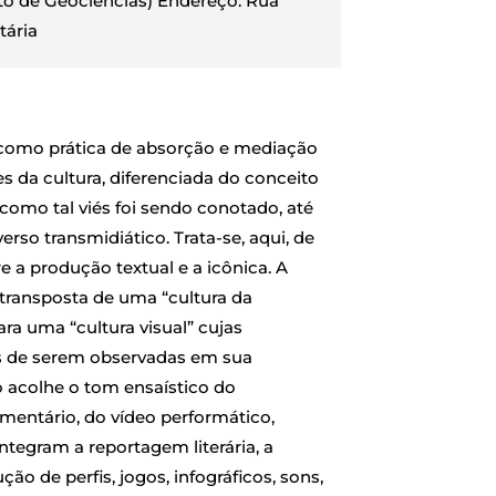
tuto de Geociências) Endereço: Rua
tária
como prática de absorção e mediação
s da cultura, diferenciada do conceito
 como tal viés foi sendo conotado, até
erso transmidiático. Trata-se, aqui, de
e a produção textual e a icônica. A
ransposta de uma “cultura da
ra uma “cultura visual” cujas
s de serem observadas em sua
o acolhe o tom ensaístico do
umentário, do vídeo performático,
egram a reportagem literária, a
dução de perfis, jogos, infográficos, sons,