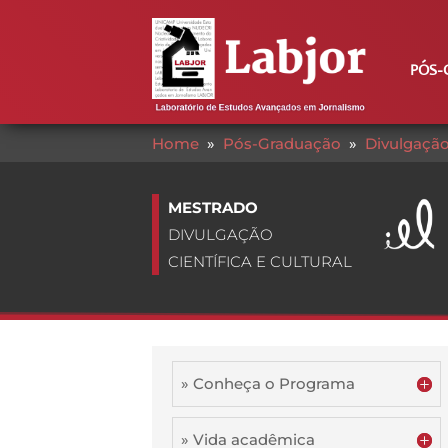
PÓS-
Home
»
Pós-Graduação
»
Divulgação 
MESTRADO
DIVULGAÇÃO
CIENTÍFICA E CULTURAL
» Conheça o Programa
» Vida acadêmica