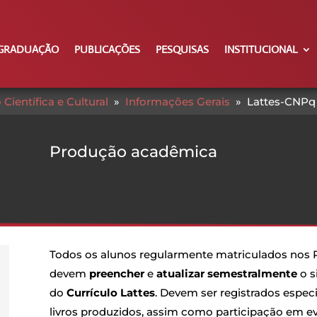
GRADUAÇÃO
PUBLICAÇÕES
PESQUISAS
INSTITUCIONAL
Científica e Cultural
»
Informações Gerais
»
Lattes-CNPq
Produção acadêmica
Todos os alunos regularmente matriculados nos
devem
preencher
e
atualizar semestralmente
o s
do
Currículo Lattes
. Devem ser registrados especi
livros produzidos, assim como participação em ev