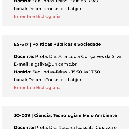
Horário:
Segundas-feiras - 09h às 10:40
Local:
Dependências do Labjor
Ementa e Bibliografia
ES-617 | Políticas Públicas e Sociedade
Docente:
Profa. Dra. Ana Lúcia Gonçalves da Silva
E-mail:
algsilva@unicamp.br
Horário:
Segundas-feiras - 15:50 às 17:30
Local:
Dependências do Labjor
Ementa e Bibliografia
JO-009 | Ciência, Tecnologia e Meio Ambiente
Docente:
Profa. Dra. Rosana Icassatti Corazza e