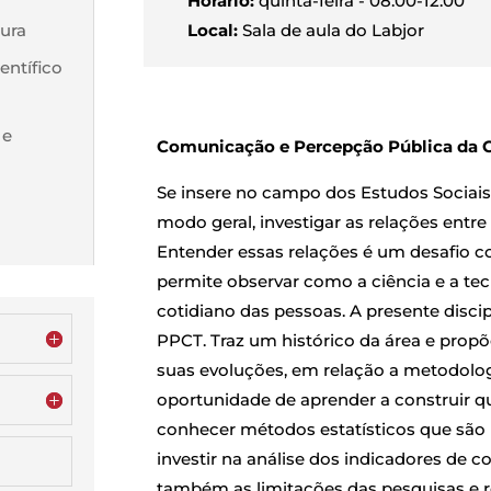
Horário:
quinta-feira - 08:00-12:00
tura
Local:
Sala de aula do Labjor
entífico
 e
Comunicação e Percepção Pública da C
Se insere no campo dos Estudos Sociais 
modo geral, investigar as relações entre
Entender essas relações é um desafio 
permite observar como a ciência e a t
cotidiano das pessoas. A presente disci
PPCT. Traz um histórico da área e propõe
suas evoluções, em relação a metodolog
oportunidade de aprender a construir que
conhecer métodos estatísticos que são u
investir na análise dos indicadores de c
também as limitações das pesquisas e r