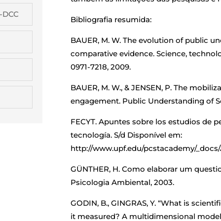
G-DCC
Bibliografia resumida:
BAUER, M. W. The evolution of public un
comparative evidence. Science, technolog
0971-7218, 2009.
BAUER, M. W., & JENSEN, P. The mobilizat
engagement. Public Understanding of Scie
FECYT. Apuntes sobre los estudios de per
tecnología. S/d Disponível em:
http://www.upf.edu/pcstacademy/_docs/
GÜNTHER, H. Como elaborar um questioná
Psicologia Ambiental, 2003.
GODIN, B., GINGRAS, Y. “What is scientif
it measured? A multidimensional model”