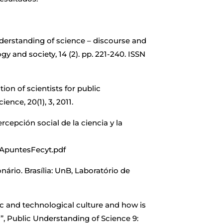
derstanding of science – discourse and
y and society, 14 (2). pp. 221-240. ISSN
ion of scientists for public
nce, 20(1), 3, 2011.
cepción social de la ciencia y la
ApuntesFecyt.pdf
rio. Brasília: UnB, Laboratório de
ic and technological culture and how is
, Public Understanding of Science 9: