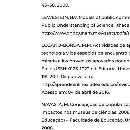
43–58, 2000.
LEWESTEIN, B.V. Models of public comm
Public Understanding of Science, Ithaca, p
http://www.dgdc.unam.mx/Assets/pdfs/s
LOZANO-BORDA, M.M. Actividades de apro
tecnología y los espacios de encuentro
mirada a los proyectos apoyados por co
Folios ISSN: 0123-1022 ed: Editorial Unive
191, 2011. Disponível em:
http://aprendeenlinea.udea.edu.co/revist
Acesso em: 04 de abril de 2016.
NAVAS, A. M. Concepções de popularizaç
impactos nos museus de ciências. 2008.
Educação) – Faculdade de Educação, Uni
2008.