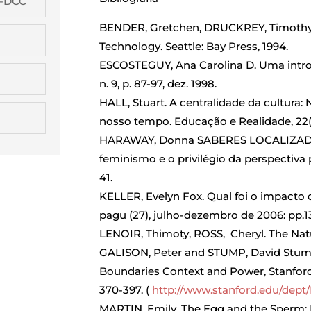
G-DCC
BENDER, Gretchen, DRUCKREY, Timothy. C
Technology. Seattle: Bay Press, 1994.
ESCOSTEGUY, Ana Carolina D. Uma intro
n. 9, p. 87-97, dez. 1998.
HALL, Stuart. A centralidade da cultura:
nosso tempo. Educação e Realidade, 22(2)
HARAWAY, Donna SABERES LOCALIZADOS:
feminismo e o privilégio da perspectiva p
41.
KELLER, Evelyn Fox. Qual foi o impacto
pagu (27), julho-dezembro de 2006: pp.1
LENOIR, Thimoty, ROSS, Cheryl. The Natu
GALISON, Peter and STUMP, David Stump 
Boundaries Context and Power, Stanford: 
370-397. (
http://www.stanford.edu/dept
MARTIN, Emily. The Egg and the Sperm: