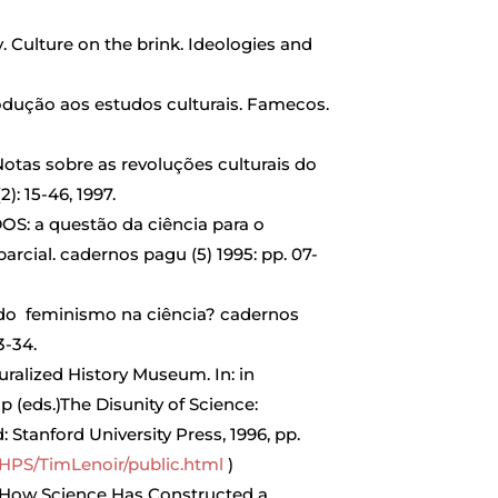
ulture on the brink. Ideologies and
dução aos estudos culturais. Famecos.
 Notas sobre as revoluções culturais do
: 15-46, 1997.
 a questão da ciência para o
arcial. cadernos pagu (5) 1995: pp. 07-
 do feminismo na ciência? cadernos
3-34.
ralized History Museum. In: in
(eds.)The Disunity of Science:
Stanford University Press, 1996, pp.
/HPS/TimLenoir/public.html
)
 How Science Has Constructed a