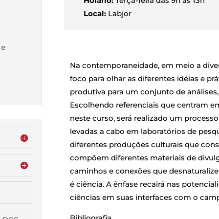
Horário:
Terça-feira das 9h às 13h
Local:
Labjor
 e
Na contemporaneidade, em meio a diver
foco para olhar as diferentes idéias e p
produtiva para um conjunto de análises, 
Escolhendo referenciais que centram em 
neste curso, será realizado um processo 
levadas a cabo em laboratórios de pesqu
diferentes produções culturais que con
compõem diferentes materiais de divulga
caminhos e conexões que desnaturaliz
é ciência. A ênfase recairá nas potencia
ciências em suas interfaces com o cam
Bibliografia