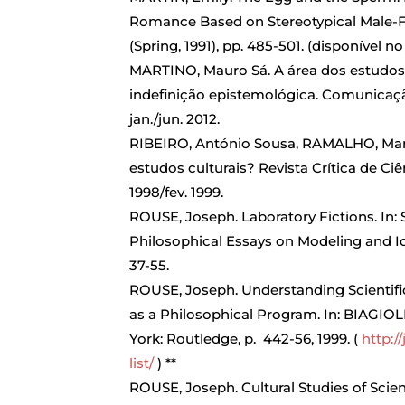
Romance Based on Stereotypical Male-Fem
(Spring, 1991), pp. 485-501. (disponível 
MARTINO, Mauro Sá. A área dos estudos 
indefinição epistemológica. Comunicação 
jan./jun. 2012.
RIBEIRO, António Sousa, RAMALHO, Maria
estudos culturais? Revista Crítica de Ciên
1998/fev. 1999.
ROUSE, Joseph. Laboratory Fictions. In: S
Philosophical Essays on Modeling and Id
37-55.
ROUSE, Joseph. Understanding Scientific 
as a Philosophical Program. In: BIAGIOLI
York: Routledge, p. 442-56, 1999. (
http:/
list/
) **
ROUSE, Joseph. Cultural Studies of Scien