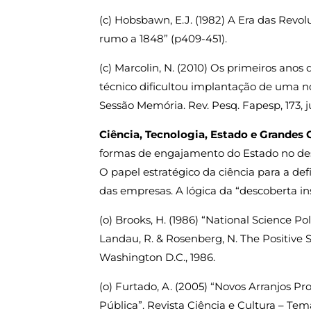
(c) Hobsbawn, E.J. (1982) A Era das Revolu
rumo a 1848” (p409-451).
(c) Marcolin, N. (2010) Os primeiros anos
técnico dificultou implantação de uma no
Sessão Memória. Rev. Pesq. Fapesp, 173, ju
Ciência, Tecnologia, Estado e Grandes 
formas de engajamento do Estado no dese
O papel estratégico da ciência para a defi
das empresas. A lógica da “descoberta ins
(o) Brooks, H. (1986) “National Science Po
Landau, R. & Rosenberg, N. The Positive
Washington D.C., 1986.
(o) Furtado, A. (2005) “Novos Arranjos P
Pública”. Revista Ciência e Cultura – Tema