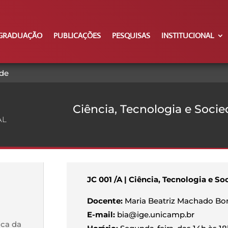
GRADUAÇÃO
PUBLICAÇÕES
PESQUISAS
INSTITUCIONAL
ade
Ciência, Tecnologia e Soci
AL
JC 001 /A | Ciência, Tecnologia e S
Docente:
Maria Beatriz Machado Bon
E-mail:
bia@ige.unicamp.br
ca da