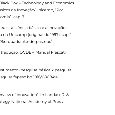
e Black Box – Technology and Economics.
ssicos da Inovação/Unicamp, “Por
omia”, cap. 7.
eur – a ciência básica e a inovação
a da Unicamp (original de 1997), cap. 1;
/01/o-quadrante-de-pasteur/
, tradução; OCDE – Manual Frascati
vestimento (pesquisa básica x pesquisa
esquisa.fapesp.br/2016/08/18/os-
erview of innovation”. In Landau, R. &
rategy. National Academy of Press,