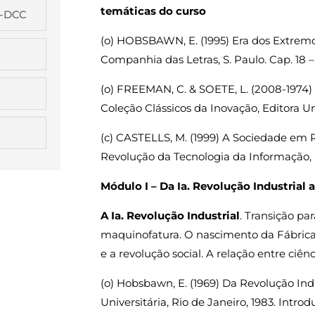
temáticas do curso
G-DCC
(o) HOBSBAWN, E. (1995) Era dos Extremos
Companhia das Letras, S. Paulo. Cap. 18 –
(o) FREEMAN, C. & SOETE, L. (2008-1974) 
Coleção Clássicos da Inovação, Editora Un
(c) CASTELLS, M. (1999) A Sociedade em Re
Revolução da Tecnologia da Informação, p
Módulo I – Da Ia. Revolução Industrial 
A Ia. Revolução Industrial
. Transição pa
maquinofatura. O nascimento da Fábrica.
e a revolução social. A relação entre ciên
(o) Hobsbawn, E. (1969) Da Revolução Ind
Universitária, Rio de Janeiro, 1983. Introduç