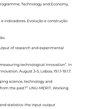
 Programme, Technology and Economy,
s e indicadores. Evolução e construção
ão.
output of research and experimental
nd measuring technological innovation”. In
vation, August 3-5, Lisboa, 19.1.1-19.1.7.
oping science, technology and
n from the past?” UNU-MERIT, Working
and statistics: the input-output