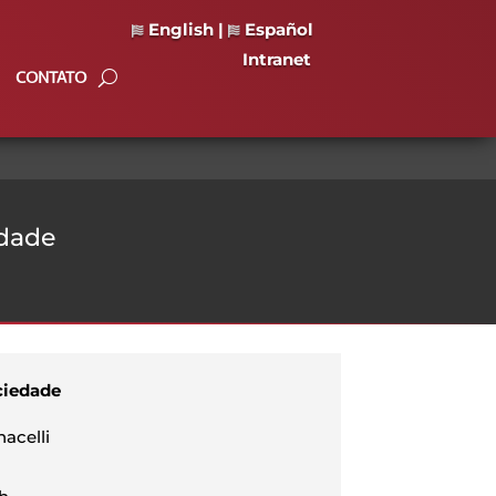
English
|
Español
Intranet
CONTATO
edade
ociedade
acelli