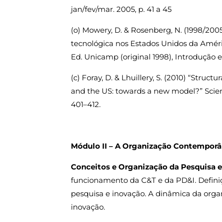
jan/fev/mar. 2005, p. 41 a 45
(o) Mowery, D. & Rosenberg, N. (1998/200
tecnológica nos Estados Unidos da Améric
Ed. Unicamp (original 1998), Introdução e 
(c) Foray, D. & Lhuillery, S. (2010) “Struc
and the US: towards a new model?” Scienc
401–412.
Módulo II – A Organização Contemporân
Conceitos e Organização da Pesquisa e
funcionamento da C&T e da PD&I. Definiç
pesquisa e inovação. A dinâmica da organ
inovação.