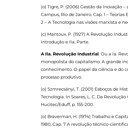
(o) Tigre, P. (2006) Gestão da Inovação –
Campus, Rio de Janeiro. Cap. 1 – Teorias 
2 – A Tecnologia nas visões marxista e neo
(c) Mantoux, P. (1927) A Revolução Industri
Introdução e IIa. Parte.
A IIa. Revolução Industrial
. Ou a Ia. Rev
monopolista do capitalismo. A grande ind
conhecimento. O papel da ciência e do c
processo produtivo.
(o) Szmrecsányi, T. (2001) Esboços de Hi
Tecnologia. In Soares, L. C. Da Revolução 
Hucitec/Eduff, p. 155-200.
(o) Braverman, H. (1974) Trabalho e Capit
1980, Cap. 7 A revolução técnico-científica,