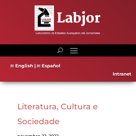
English
|
Español
Intranet
Literatura, Cultura e
Sociedade
novembro 22, 2022