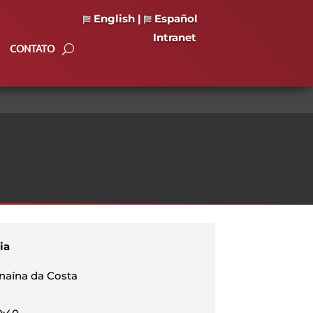
English
|
Español
Intranet
CONTATO
ia
anaína da Costa