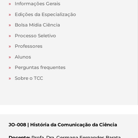
»
Informações Gerais
»
Edições da Especialização
»
Bolsa Mídia Ciência
»
Processo Seletivo
»
Professores
»
Alunos
»
Perguntas frequentes
»
Sobre o TCC
JO-008 | História da Comunicação da Ciência
Docente:
Profa. Dra. Germana Fernandes Barata