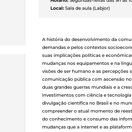
Horário:
Segundas-feiras das 9h às 1
Local:
Sala de aula (Labjor)
A história do desenvolvimento da comuni
demandas e pelos contextos socioeconôm
suas implicações políticas e econômic
mudanças nos equipamentos e na ling
visões de ser humano e as percepções s
comunicação pública com ascensão no fi
duas grandes guerras mundiais e a cresc
investimentos com ciência e tecnologia 
divulgação científica no Brasil e no m
compreender o atual momento de reest
do conhecimento e consumo das infor
mudanças que a internet e as platafor