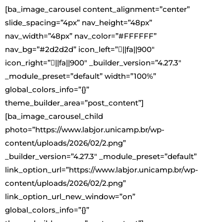
[ba_image_carousel content_alignment=”center”
slide_spacing=”4px” nav_height=”48px”
nav_width=”48px” nav_color=”#FFFFFF”
nav_bg=”#2d2d2d” icon_left=”||fa||900″
icon_right=”||fa||900″ _builder_version=”4.27.3″
_module_preset=”default” width=”100%”
global_colors_info=”{}”
theme_builder_area=”post_content”]
[ba_image_carousel_child
photo=”https://www.labjor.unicamp.br/wp-
content/uploads/2026/02/2.png”
_builder_version=”4.27.3″ _module_preset=”default”
link_option_url=”https://www.labjor.unicamp.br/wp-
content/uploads/2026/02/2.png”
link_option_url_new_window=”on”
global_colors_info=”{}”