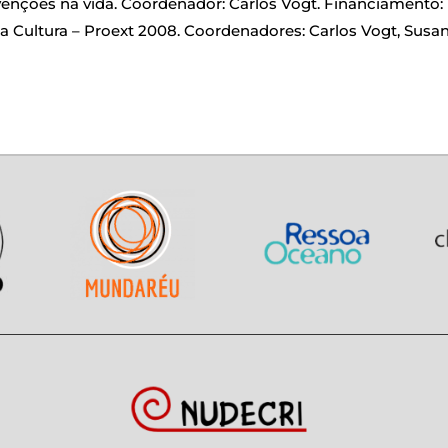
rvenções na vida. Coordenador: Carlos Vogt. Financiamento:
da Cultura – Proext 2008. Coordenadores: Carlos Vogt, Susa