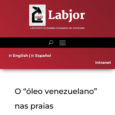
English
|
Español
Intranet
O “óleo venezuelano”
nas praias