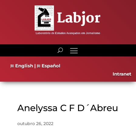
English
|
Español
Intranet
Anelyssa C F D´Abreu
outubro 26, 2022